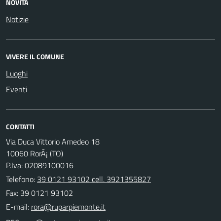
NOVITÀ
Notizie
VIVERE IL COMUNE
Luoghi
Eventi
CONTATTI
Via Duca Vittorio Amedeo 18
10060 RorÃ¡ (TO)
P.Iva: 02089100016
Telefono:
39 0121 93102 cell. 3921355827
Fax: 39 0121 93102
E-mail: