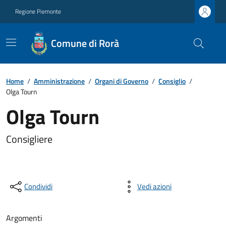
Regione Piemonte
Comune di Rorà
Home
/
Amministrazione
/
Organi di Governo
/
Consiglio
/
Olga Tourn
Olga Tourn
Consigliere
Condividi
Vedi azioni
Argomenti