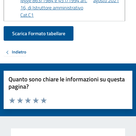
legge 863/1984 e 451/1994 art.
agosto 2021
16, di Istruttore amministrativo
Cat.C1
Scarica Formato tabellare
Indietro
Quanto sono chiare le informazioni su questa
pagina?
Valuta da 1 a 5 stelle la pagina
Valuta 1 stelle su 5
Valuta 2 stelle su 5
Valuta 3 stelle su 5
Valuta 4 stelle su 5
Valuta 5 stelle su 5