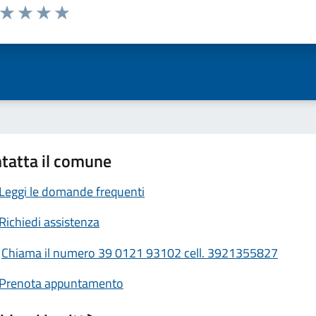
a da 1 a 5 stelle la pagina
ta 1 stelle su 5
Valuta 2 stelle su 5
Valuta 3 stelle su 5
Valuta 4 stelle su 5
Valuta 5 stelle su 5
tatta il comune
Leggi le domande frequenti
Richiedi assistenza
Chiama il numero 39 0121 93102 cell. 3921355827
Prenota appuntamento