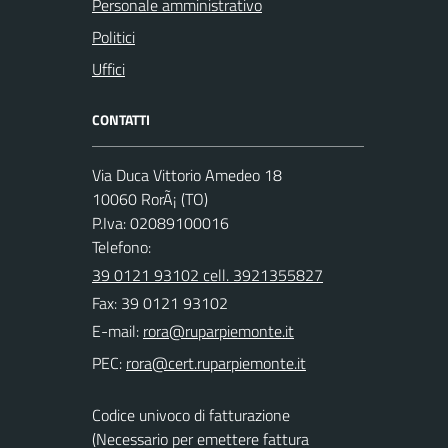
Personale amministrativo
Politici
Uffici
CONTATTI
Via Duca Vittorio Amedeo 18
10060 RorÃ¡ (TO)
P.Iva: 02089100016
Telefono:
39 0121 93102 cell. 3921355827
Fax: 39 0121 93102
E-mail:
PEC:
Codice univoco di fatturazione
(Necessario per emettere fattura