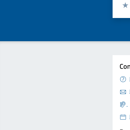
Valut
Valu
Con