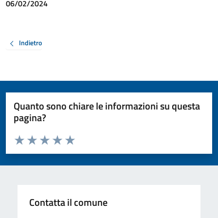
06/02/2024
Indietro
Quanto sono chiare le informazioni su questa
pagina?
Valuta da 1 a 5 stelle la pagina
Valuta 1 stelle su 5
Valuta 2 stelle su 5
Valuta 3 stelle su 5
Valuta 4 stelle su 5
Valuta 5 stelle su 5
Contatta il comune