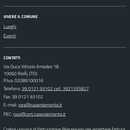
VIVERE IL COMUNE
Luoghi
Eventi
CONTATTI
Via Duca Vittorio Amedeo 18
10060 RorÃ¡ (TO)
P.Iva: 02089100016
Telefono:
39 0121 93102 cell. 3921355827
Fax: 39 0121 93102
E-mail:
PEC:
Codice univoco di fatturazione (Necessario per emettere fattura