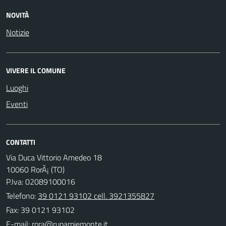
NOVITÀ
Notizie
VIVERE IL COMUNE
Luoghi
Eventi
CONTATTI
Via Duca Vittorio Amedeo 18
10060 RorÃ¡ (TO)
P.Iva: 02089100016
Telefono:
39 0121 93102 cell. 3921355827
Fax: 39 0121 93102
E-mail: