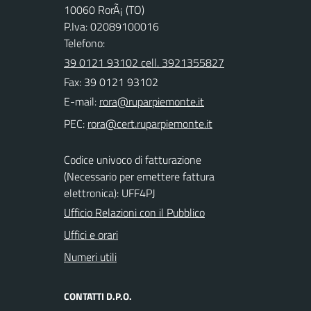
10060 RorÃ¡ (TO)
P.Iva: 02089100016
Telefono:
39 0121 93102 cell. 3921355827
Fax: 39 0121 93102
E-mail:
PEC:
Codice univoco di fatturazione
(Necessario per emettere fattura
elettronica): UFF4PJ
Ufficio Relazioni con il Pubblico
Uffici e orari
Numeri utili
CONTATTI D.P.O.