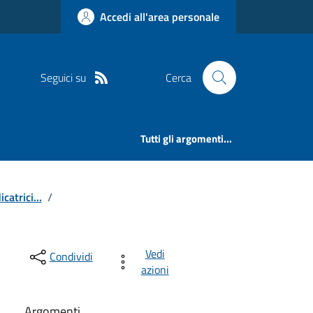
Accedi all'area personale
Seguici su
Cerca
Tutti gli argomenti...
catrici...
/
Vedi
Condividi
azioni
Argomenti