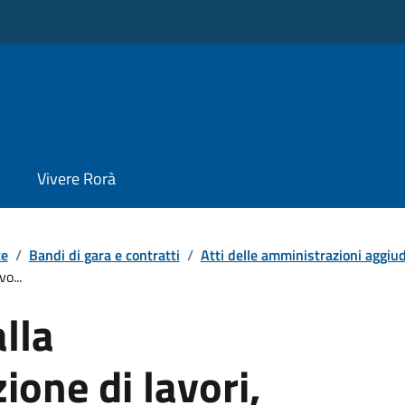
Vivere Rorà
te
/
Bandi di gara e contratti
/
Atti delle amministrazioni aggiudi
o...
alla
one di lavori,