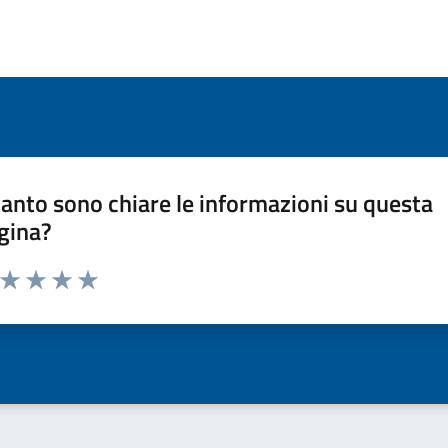
anto sono chiare le informazioni su questa
gina?
a da 1 a 5 stelle la pagina
ta 1 stelle su 5
Valuta 2 stelle su 5
Valuta 3 stelle su 5
Valuta 4 stelle su 5
Valuta 5 stelle su 5