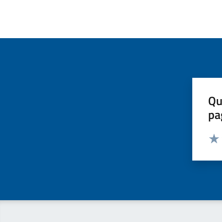
Qu
pa
Valut
Valu