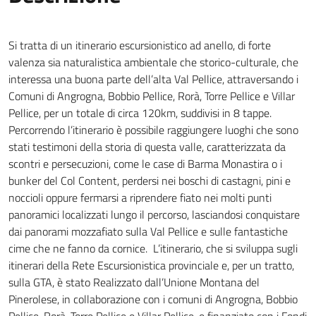
Si tratta di un itinerario escursionistico ad anello, di forte
valenza sia naturalistica ambientale che storico-culturale, che
interessa una buona parte dell’alta Val Pellice, attraversando i
Comuni di Angrogna, Bobbio Pellice, Rorà, Torre Pellice e Villar
Pellice, per un totale di circa 120km, suddivisi in 8 tappe.
Percorrendo l’itinerario è possibile raggiungere luoghi che sono
stati testimoni della storia di questa valle, caratterizzata da
scontri e persecuzioni, come le case di Barma Monastira o i
bunker del Col Content, perdersi nei boschi di castagni, pini e
noccioli oppure fermarsi a riprendere fiato nei molti punti
panoramici localizzati lungo il percorso, lasciandosi conquistare
dai panorami mozzafiato sulla Val Pellice e sulle fantastiche
cime che ne fanno da cornice. L’itinerario, che si sviluppa sugli
itinerari della Rete Escursionistica provinciale e, per un tratto,
sulla GTA, è stato Realizzato dall’Unione Montana del
Pinerolese, in collaborazione con i comuni di Angrogna, Bobbio