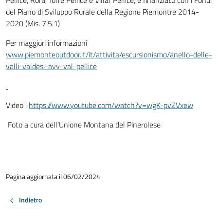
Pellice, Rorà, Torre Pellice e Villar Pellice, e finanziato con i Fondi
del Piano di Sviluppo Rurale della Regione Piemontre 2014-
2020 (Mis. 7.5.1)
Per maggiori informazioni
www.piemonteoutdoor.it/it/attivita/escursionismo/anello-delle-
valli-valdesi-avv-val-pellice
Video :
https://www.youtube.com/watch?v=wgK-pvZVxew
Foto a cura dell'Unione Montana del Pinerolese
Pagina aggiornata il 06/02/2024
Indietro