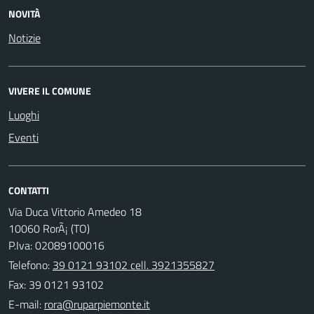
NOVITÀ
Notizie
VIVERE IL COMUNE
Luoghi
Eventi
CONTATTI
Via Duca Vittorio Amedeo 18
10060 RorÃ¡ (TO)
P.Iva: 02089100016
Telefono:
39 0121 93102 cell. 3921355827
Fax: 39 0121 93102
E-mail: