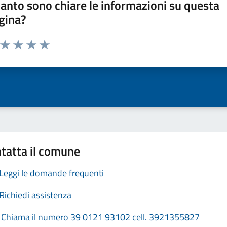
anto sono chiare le informazioni su questa
gina?
a da 1 a 5 stelle la pagina
ta 1 stelle su 5
Valuta 2 stelle su 5
Valuta 3 stelle su 5
Valuta 4 stelle su 5
Valuta 5 stelle su 5
tatta il comune
Leggi le domande frequenti
Richiedi assistenza
Chiama il numero 39 0121 93102 cell. 3921355827