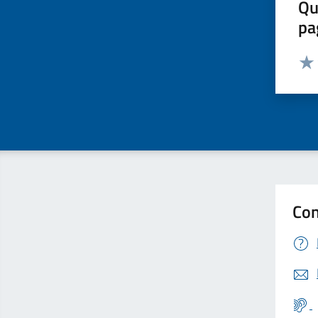
Qu
pa
Valut
Valu
Con