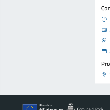
Con
Pro
Comune di Rorà