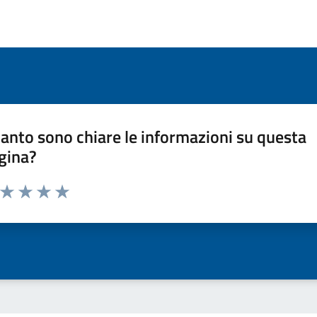
anto sono chiare le informazioni su questa
gina?
a da 1 a 5 stelle la pagina
ta 1 stelle su 5
Valuta 2 stelle su 5
Valuta 3 stelle su 5
Valuta 4 stelle su 5
Valuta 5 stelle su 5