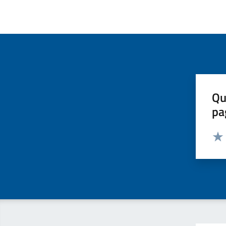
Qu
pa
Valut
Valu