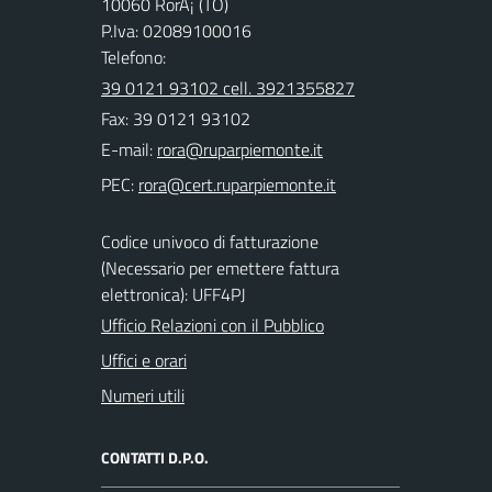
10060 RorÃ¡ (TO)
P.Iva: 02089100016
Telefono:
39 0121 93102 cell. 3921355827
Fax: 39 0121 93102
E-mail:
PEC:
Codice univoco di fatturazione
(Necessario per emettere fattura
elettronica): UFF4PJ
Ufficio Relazioni con il Pubblico
Uffici e orari
Numeri utili
CONTATTI D.P.O.