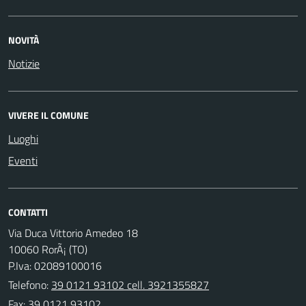
NOVITÀ
Notizie
VIVERE IL COMUNE
Luoghi
Eventi
CONTATTI
Via Duca Vittorio Amedeo 18
10060 RorÃ¡ (TO)
P.Iva: 02089100016
Telefono:
39 0121 93102 cell. 3921355827
Fax: 39 0121 93102