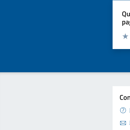
Qu
pa
Valut
Valu
Con