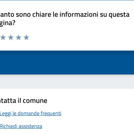
anto sono chiare le informazioni su questa
gina?
a da 1 a 5 stelle la pagina
ta 1 stelle su 5
Valuta 2 stelle su 5
Valuta 3 stelle su 5
Valuta 4 stelle su 5
Valuta 5 stelle su 5
tatta il comune
Leggi le domande frequenti
Richiedi assistenza