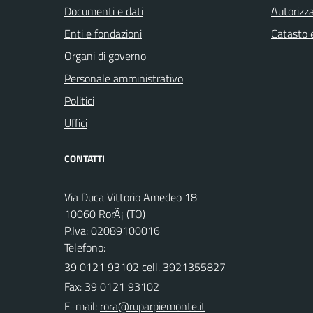
Documenti e dati
Autorizza
Enti e fondazioni
Catasto e
Organi di governo
Personale amministrativo
Politici
Uffici
CONTATTI
Via Duca Vittorio Amedeo 18
10060 RorÃ¡ (TO)
P.Iva: 02089100016
Telefono:
39 0121 93102 cell. 3921355827
Fax: 39 0121 93102
E-mail: