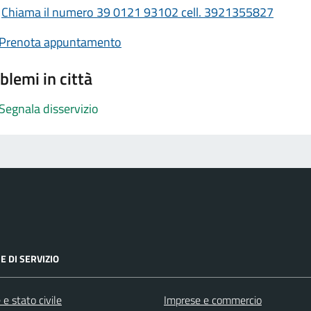
Chiama il numero 39 0121 93102 cell. 3921355827
Prenota appuntamento
blemi in città
Segnala disservizio
E DI SERVIZIO
e stato civile
Imprese e commercio